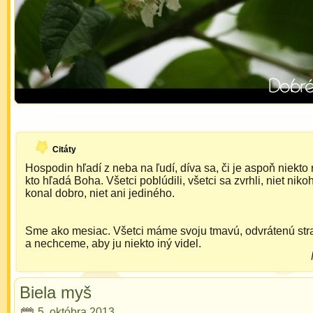
Citáty
Hospodin hľadí z neba na ľudí, díva sa, či je aspoň niekto
kto hľadá Boha. Všetci poblúdili, všetci sa zvrhli, niet niko
konal dobro, niet ani jediného.
Sme ako mesiac. Všetci máme svoju tmavú, odvrátenú str
a nechceme, aby ju niekto iný videl.
Biela myš
5. októbra 2013