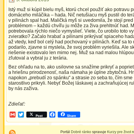
Istý muž si kúpil bielu myš, ktorú chcel použiť ako potravu 
domáceho miláčika – hada. Nič netušiacu myš pustil do terá
v pilinách spal had. Maličká myš si uvedomila, že stojí pre
problémom – každú chvíľu ju môže za živa prehltnúť had. 
potrebovala rýchlo niečo vymyslieť. Viete, čo urobilo toto v
zvieratko? Začalo hrabať a pilinami prikrývať spiaceho had
až vtedy, keď bol celý had pochovaný v pilinách. Keď sa to
podarilo, zjavne si myslela, že svoj problém vyriešila. Ale 
riešenie existovalo len mimo nej. Muž sa nad malou hlúpo
zľutoval a vybral ju z terária.
Bez ohľadu na to, ako usilovne sa snažíme prikryť a poprieť
a hriešnu prirodzenosť, naša námaha je úplne zbytočná. Hr
napokon „prebudí zo spánku“ a strasie zo seba to, čím sme 
starostlivo prikryli. Nebyť Božej láskavej a zachraňujúcej ruk
by nás zaživa.
Zdieľať:
Gmail
Twitter
Facebook
Post
Share
Portál
Dobré ránko
spravuje
Kurzy pre život
n