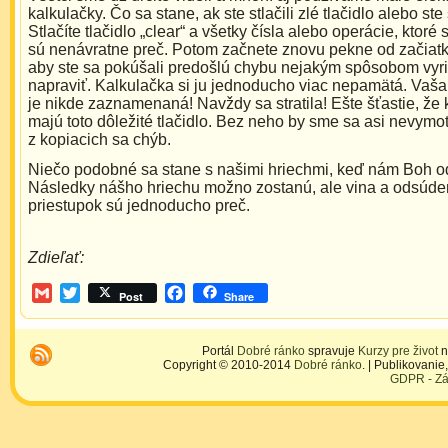
kalkulačky. Čo sa stane, ak ste stlačili zlé tlačidlo alebo ste
Stlačíte tlačidlo „clear“ a všetky čísla alebo operácie, ktoré 
sú nenávratne preč. Potom začnete znovu pekne od začiatk
aby ste sa pokúšali predošlú chybu nejakým spôsobom vyri
napraviť. Kalkulačka si ju jednoducho viac nepamätá. Vaša
je nikde zaznamenaná! Navždy sa stratila! Ešte šťastie, že 
majú toto dôležité tlačidlo. Bez neho by sme sa asi nevymot
z kopiacich sa chýb.
Niečo podobné sa stane s našimi hriechmi, keď nám Boh od
Následky nášho hriechu možno zostanú, ale vina a odsúde
priestupok sú jednoducho preč.
Zdieľať:
Gmail
Twitter
Facebook
Post
Share
Portál
Dobré ránko
spravuje
Kurzy pre život
n
Copyright © 2010-2014
Dobré ránko
. | Publikovani
GDPR - Zá