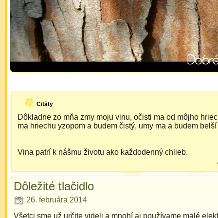
Citáty
Dôkladne zo mňa zmy moju vinu, očisti ma od môjho hrie
ma hriechu yzopom a budem čistý, umy ma a budem belší
Vina patrí k nášmu životu ako každodenný chlieb.
Dôležité tlačidlo
26. februára 2014
Všetci sme už určite videli a mnohí aj používame malé elek