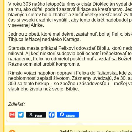
V roku 303 nášho letopočtu rímsky cisár Dioklecián vydal d
sa mu, ako dúfal, podarí zastaviť šíriace sa kresťanstvo. J
hlavných cieľov bolo zhabať a zničiť všetky kresťanské zvit
čas si vysokí úradníci vynútili, aby tento dekrét nadobudol p
v severnej Afrike.
Jednou z obetí, ktoré mal dekrét zasiahnuť, bol aj Felix, bi
Tibjuca ležiacej neďaleko Kartága.
Starosta mesta prikázal Felixovi odovzdať Bibliu, ktorú na
miloval. Aj keď niektorí sudcovia boli ochotní rešpektovať to
nariadenie, Felix ho odmietol poslúchnuť a vzdať sa Božieh
Rázne odmietol urobiť kompromis.
Rímski vojaci napokon dopravili Felixa do Talianska, kde z
neoblomnosť zaplatil životom. Záznamy uvádzajú, že 30. a
303 sa tento biskup – so zbožnou zásadovosťou – radšej v
vlastného života než svojej Biblie.
Zdieľať:
Gmail
Twitter
Facebook
Post
Share
Portál
Dobré ránko
spravuje
Kurzy pre život
n