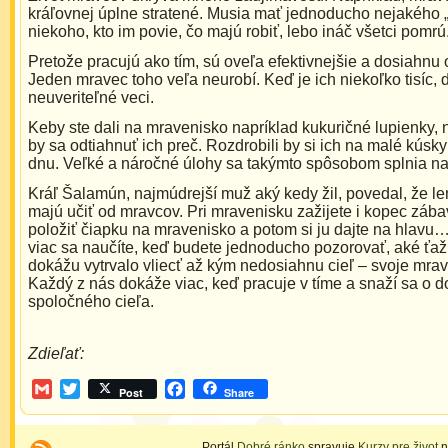
kráľovnej úplne stratené. Musia mať jednoducho nejakého „
niekoho, kto im povie, čo majú robiť, lebo ináč všetci pomrú
Pretože pracujú ako tím, sú oveľa efektivnejšie a dosiahnu 
Jeden mravec toho veľa neurobí. Keď je ich niekoľko tisíc,
neuveriteľné veci.
Keby ste dali na mravenisko napríklad kukuričné lupienky, 
by sa odtiahnuť ich preč. Rozdrobili by si ich na malé kúsky 
dnu. Veľké a náročné úlohy sa takýmto spôsobom splnia na
Kráľ Šalamún, najmúdrejší muž aký kedy žil, povedal, že len
majú učiť od mravcov. Pri mravenisku zažijete i kopec zába
položiť čiapku na mravenisko a potom si ju dajte na hlavu
viac sa naučíte, keď budete jednoducho pozorovať, aké ť
dokážu vytrvalo vliecť až kým nedosiahnu cieľ – svoje mra
Každý z nás dokáže viac, keď pracuje v tíme a snaží sa o d
spoločného cieľa.
Zdieľať:
Gmail
Twitter
Facebook
Post
Share
Portál
Dobré ránko
spravuje
Kurzy pre život
n