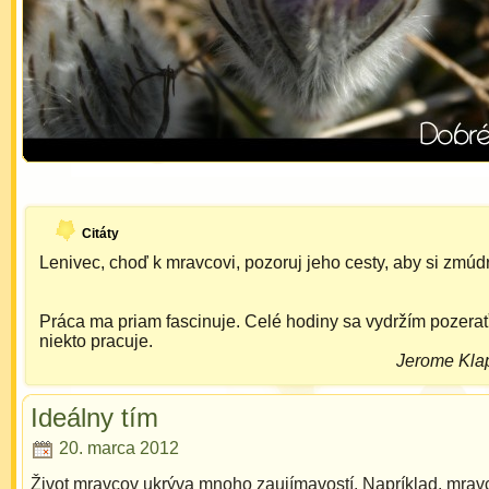
Citáty
Lenivec, choď k mravcovi, pozoruj jeho cesty, aby si zmúdr
Práca ma priam fascinuje. Celé hodiny sa vydržím pozerať
niekto pracuje.
Jerome Kla
Ideálny tím
20. marca 2012
Život mravcov ukrýva mnoho zaujímavostí. Napríklad, mrav