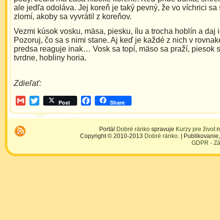
ale jedľa odoláva. Jej koreň je taký pevný, že vo víchrici sa
zlomí, akoby sa vyvrátil z koreňov.
Vezmi kúsok vosku, mäsa, piesku, ílu a trocha hoblín a daj 
Pozoruj, čo sa s nimi stane. Aj keď je každé z nich v rovnake
predsa reaguje inak… Vosk sa topí, mäso sa praží, piesok sa
tvrdne, hobliny horia.
Zdieľať:
Gmail
Twitter
Facebook
Post
Share
Portál
Dobré ránko
spravuje
Kurzy pre život
n
Copyright © 2010-2013
Dobré ránko
. | Publikovani
GDPR - Zá