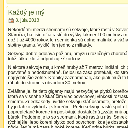
Každý je iný
8. júla 2013
Rekordérmi medzi stromami sú sekvoje, ktoré rastú v Sever
Stáročia, ba tisícročia rastú do výšky takmer 100 metrov a 
dožiť až 4000 rokov. Ich semienka sú úplne malinké a vážia
stotiny gramu. Vyklíči len jedno z miliardy.
Sekvoja dobre odoláva požiaru, hmyzu i rozličným chorobá
totiž látku, ktorá odpudzuje škodcov.
Niektoré sekvoje majú kmeň hrubý až 7 metrov. Indiáni ich 
posvätné a nedotknuteľné. Belosi sa zasa pretekali, kto str
najrýchlejšie zotne. Kroniky zaznamenali, ako piati muži tri
rúbali do stromu s obvodom 30 metrov…
Zvláštne je, že tieto giganty majú nezvyčajne plytkú koreňo
ktorá sa v snahe získať čím viac povrchovej vlhkosti rozras
smermi. Zriedkakedy uvidíte sekvoju stáť osamote, pretože s
by ju ľahko vytrhol aj s koreňmi. Preto sekvoje rastú spolu. 
poprepletané korene im poskytujú dostatočnú „vzájomnú op
búrok. Podobne je to so stromami, ktoré rastú u nás. Smrek 
rýchlejšie, lebo korení plytko pod povrchom, kde je dostatok
pôdy. Jedľa má zasa hlboké korene. Keď príde búrka, smrek 