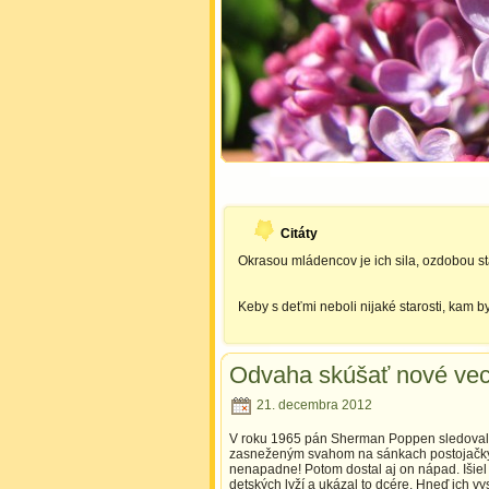
Citáty
Okrasou mládencov je ich sila, ozdobou st
Keby s deťmi neboli nijaké starosti, kam 
Odvaha skúšať nové vec
21. decembra 2012
V roku 1965 pán Sherman Poppen sledoval, 
zasneženým svahom na sánkach postojačky. N
nenapadne! Potom dostal aj on nápad. Išiel 
detských lyží a ukázal to dcére. Hneď ich vys