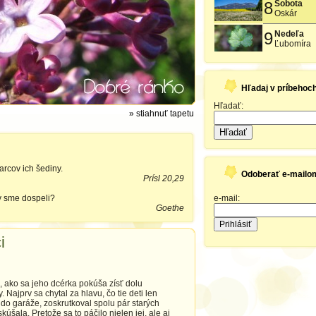
8
Sobota
Oskár
9
Nedeľa
Ľubomíra
Hľadaj v príbehoc
Hľadať:
» stiahnuť tapetu
Hľadať
arcov ich šediny.
Odoberať e-mailo
Prísl 20,29
by sme dospeli?
e-mail:
Goethe
i
ako sa jeho dcérka pokúša zísť dolu
ajprv sa chytal za hlavu, čo tie deti len
do garáže, zoskrutkoval spolu pár starých
kúšala. Pretože sa to páčilo nielen jej, ale aj