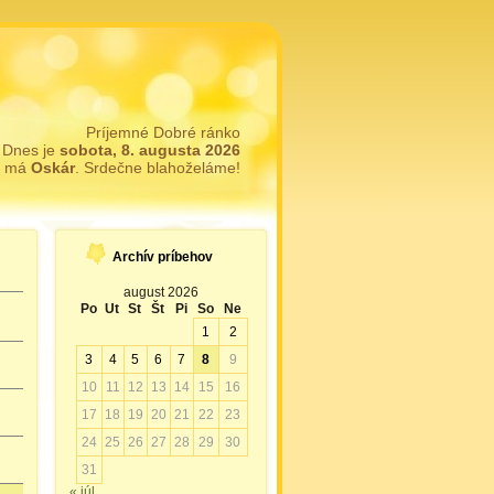
Príjemné Dobré ránko
Dnes je
sobota, 8. augusta 2026
y má
Oskár
. Srdečne blahoželáme!
Archív príbehov
august 2026
Po
Ut
St
Št
Pi
So
Ne
1
2
3
4
5
6
7
8
9
10
11
12
13
14
15
16
17
18
19
20
21
22
23
24
25
26
27
28
29
30
31
« júl