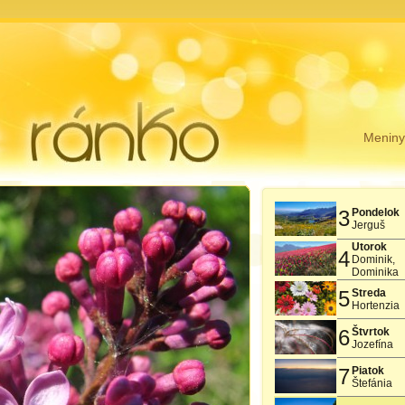
Menin
3
Pondelok
Jerguš
Utorok
4
Dominik,
Dominika
5
Streda
Hortenzia
6
Štvrtok
Jozefína
7
Piatok
Štefánia