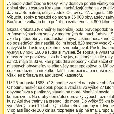
„Nebolo vidieť žiadne trosky. Vlny doslova pohltili všetky ob
opísal skazu ostrova Krakatau, nachádzajúceho sa v prieli
Jávou a Sumatrou, očitý svedok. Ostrov sa 27. augusta 188
výbuchu sopky prepadol do mora a 36 000 obyvateľov zahy
Burácanie vulkánu bolo počuť do vzdialenosti 4 800 kilomet
Skaza Krakatau (v dnešnej Indonézii) bola pravdepodobne
známym výbuchom sopky v moderných dejinách ľudstva. Sta
ako to pri podobných udalostiach býva, takmer nečakane. O
do posledných dní netušili, čo im hrozí. 820 metrov vysoký 
najvyšší bod ostrova, nikoho neznepokojoval. Posledná er
vyskytla v roku 1680 a ľudia si mysleli, že sopka je vyhasn
otrasy zeme považovali za bežný jav, na ktorý si za tie roky 
sa 20. mája 1883 vulkán prebudil a sopečný kužeľ začal chrl
miestnych obyvateľov to ešte vždy neznepokojovalo. Májo
čoskoro doznel a niekoľko ďalších erupcií malo menší rozsa
však len príprava na augustovú katastrofu.
Už 26. augusta 1883 o 13. hodine zaznel na ostrove ohlušu
O hodinu neskôr sa oblak popola vznášal vo výške 27 kilom
obyvateľstva v panike vyplávala na more. Mnohí si mysleli, 
koniec sveta. Na druhý deň ďalší obrovský výbuch rozmetal
kusy. Asi dve tretiny sa prepadli do mora. Do výšky 55 km b
vymrštených asi 19 kubických kilometrov horniny rozdrvene
V oblasti širokej 280 km sa rozprestrela úplná tma. Erupcia z