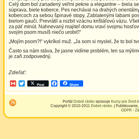
Celý dom bol zariadený veľmi pekne a elegantne – biela s
súprava, biele koberce. Pes nechával na drahých orientáln
kobercoch za sebou špinavé stopy. Zablatenými labami po
bielom gauči. Prevrátil a rozbil vzácnu krištáľovú vázu. Všet
za päť minút. Nahnevaný majiteľ domu vraví svojmu hosťovi
svojím psom musíš niečo urobiť!“
„Mojím psom?!“ vykríkol muž. „Ja som si myslel, že to bol tvo
Často sa nám stáva, že jasne vidíme problém, len sa mýlime
je zaň zodpovedný.
Zdieľať:
Gmail
Twitter
Facebook
Post
Share
Portál
Dobré ránko
spravuje
Kurzy pre život
n
Copyright © 2010-2011
Dobré ránko
. | Publikovani
GDPR - Zá