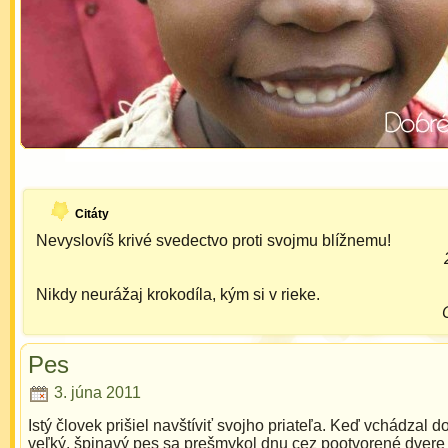
Citáty
Nevyslovíš krivé svedectvo proti svojmu blížnemu!
Nikdy neurážaj krokodíla, kým si v rieke.
Pes
3. júna 2011
Istý človek prišiel navštíviť svojho priateľa. Keď vchádzal 
veľký, špinavý pes sa prešmykol dnu cez pootvorené dvere 