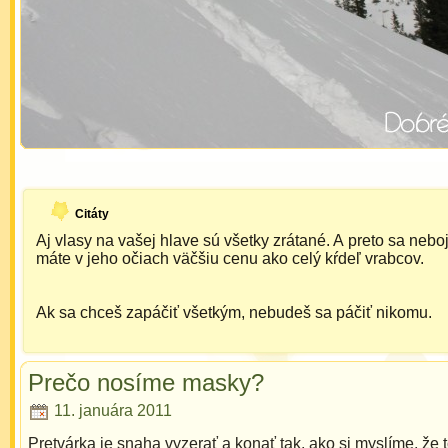
Citáty
Aj vlasy na vašej hlave sú všetky zrátané. A preto sa neboj
máte v jeho očiach väčšiu cenu ako celý kŕdeľ vrabcov.
Ak sa chceš zapáčiť všetkým, nebudeš sa páčiť nikomu.
Prečo nosíme masky?
11. januára 2011
Pretvárka je snaha vyzerať a konať tak, ako si myslíme, že t