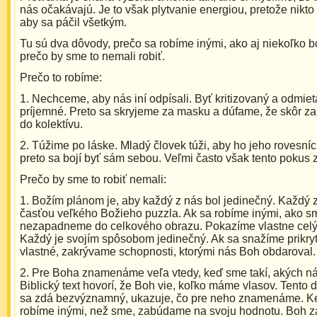
nás očakávajú. Je to však plytvanie energiou, pretože nikto 
aby sa páčil všetkým.
Tu sú dva dôvody, prečo sa robíme inými, ako aj niekoľko b
prečo by sme to nemali robiť.
Prečo to robíme:
1. Nechceme, aby nás iní odpísali. Byť kritizovaný a odmiet
príjemné. Preto sa skryjeme za masku a dúfame, že skôr 
do kolektívu.
2. Túžime po láske. Mladý človek túži, aby ho jeho rovesníci 
preto sa bojí byť sám sebou. Veľmi často však tento pokus 
Prečo by sme to robiť nemali:
1. Božím plánom je, aby každý z nás bol jedinečný. Každý z
časťou veľkého Božieho puzzla. Ak sa robíme inými, ako s
nezapadneme do celkového obrazu. Pokazíme vlastne celý
Každý je svojím spôsobom jedinečný. Ak sa snažíme prikryť
vlastné, zakrývame schopnosti, ktorými nás Boh obdaroval.
2. Pre Boha znamenáme veľa vtedy, keď sme takí, akých nás
Biblický text hovorí, že Boh vie, koľko máme vlasov. Tento de
sa zdá bezvýznamný, ukazuje, čo pre neho znamenáme. K
robíme inými, než sme, zabúdame na svoju hodnotu. Boh za