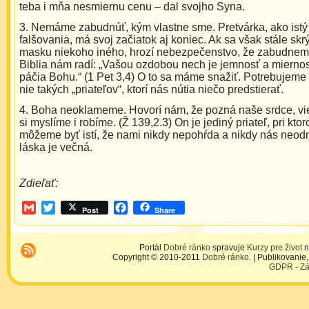
teba i mňa nesmiernu cenu – dal svojho Syna.
3. Nemáme zabudnúť, kým vlastne sme. Pretvárka, ako istý
falšovania, má svoj začiatok aj koniec. Ak sa však stále sk
masku niekoho iného, hrozí nebezpečenstvo, že zabudnem
Biblia nám radí: „Vašou ozdobou nech je jemnosť a miernos
páčia Bohu.“ (1 Pet 3,4) O to sa máme snažiť. Potrebujeme 
nie takých „priateľov“, ktorí nás nútia niečo predstierať.
4. Boha neoklameme. Hovorí nám, že pozná naše srdce, vie
si myslíme i robíme. (Ž 139,2.3) On je jediný priateľ, pri ktor
môžeme byť istí, že nami nikdy nepohŕda a nikdy nás neod
láska je večná.
Zdieľať:
Gmail
Twitter
Facebook
Post
Share
Portál
Dobré ránko
spravuje
Kurzy pre život
n
Copyright © 2010-2011
Dobré ránko
. | Publikovani
GDPR - Zá