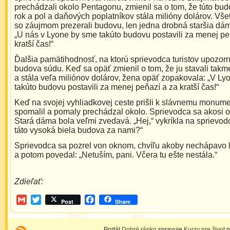
prechádzali okolo Pentagonu, zmienil sa o tom, že túto bud
rok a pol a daňových poplatníkov stála milióny dolárov. Všetci
so záujmom prezerali budovu, len jedna drobná staršia dám
„U nás v Lyone by sme takúto budovu postavili za menej pe
kratší čas!“
Ďalšia pamätihodnosť, na ktorú sprievodca turistov upozorni
budova súdu. Keď sa opäť zmienil o tom, že ju stavali takm
a stála veľa miliónov dolárov, žena opäť zopakovala: „V L
takúto budovu postavili za menej peňazí a za kratší čas!“
Keď na svojej vyhliadkovej ceste prišli k slávnemu monume
spomalil a pomaly prechádzal okolo. Sprievodca sa akosi o
Stará dáma bola veľmi zvedavá. „Hej,“ vykríkla na sprievodc
táto vysoká biela budova za nami?“
Sprievodca sa pozrel von oknom, chvíľu akoby nechápavo 
a potom povedal: „Netuším, pani. Včera tu ešte nestála.“
Zdieľať:
Gmail
Twitter
Facebook
Post
Share
Portál
Dobré ránko
spravuje
Kurzy pre život
n