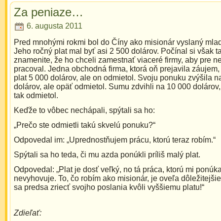
Za peniaze…
6. augusta 2011
Pred mnohými rokmi bol do Číny ako misionár vyslaný mla
Jeho ročný plat mal byť asi 2 500 dolárov. Počínal si však t
znamenite, že ho chceli zamestnať viaceré firmy, aby pre n
pracoval. Jedna obchodná firma, ktorá oň prejavila záujem
plat 5 000 dolárov, ale on odmietol. Svoju ponuku zvýšila n
dolárov, ale opäť odmietol. Sumu zdvihli na 10 000 dolárov,
tak odmietol.
Keďže to vôbec nechápali, spýtali sa ho:
„Prečo ste odmietli takú skvelú ponuku?“
Odpovedal im: „Uprednostňujem prácu, ktorú teraz robím.“
Spýtali sa ho teda, či mu azda ponúkli príliš malý plat.
Odpovedal: „Plat je dosť veľký, no tá práca, ktorú mi ponúka
nevyhovuje. To, čo robím ako misionár, je oveľa dôležitej
sa predsa zriecť svojho poslania kvôli vyššiemu platu!“
Zdieľať: