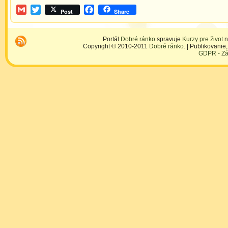
Gmail
Twitter
Facebook
Post
Share
Portál
Dobré ránko
spravuje
Kurzy pre život
n
Copyright © 2010-2011
Dobré ránko
. | Publikovani
GDPR - Zá