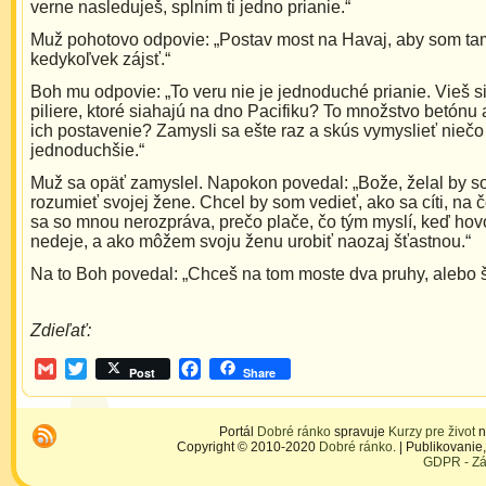
verne nasleduješ, splním ti jedno prianie.“
Muž pohotovo odpovie: „Postav most na Havaj, aby som t
kedykoľvek zájsť.“
Boh mu odpovie: „To veru nie je jednoduché prianie. Vieš si
piliere, ktoré siahajú na dno Pacifiku? To množstvo betónu 
ich postavenie? Zamysli sa ešte raz a skús vymyslieť niečo
jednoduchšie.“
Muž sa opäť zamyslel. Napokon povedal: „Bože, želal by s
rozumieť svojej žene. Chcel by som vedieť, ako sa cíti, na č
sa so mnou nerozpráva, prečo plače, čo tým myslí, keď hovo
nedeje, a ako môžem svoju ženu urobiť naozaj šťastnou.“
Na to Boh povedal: „Chceš na tom moste dva pruhy, alebo š
Zdieľať:
Gmail
Twitter
Facebook
Post
Share
Portál
Dobré ránko
spravuje
Kurzy pre život
n
Copyright © 2010-2020
Dobré ránko
. | Publikovani
GDPR - Zá