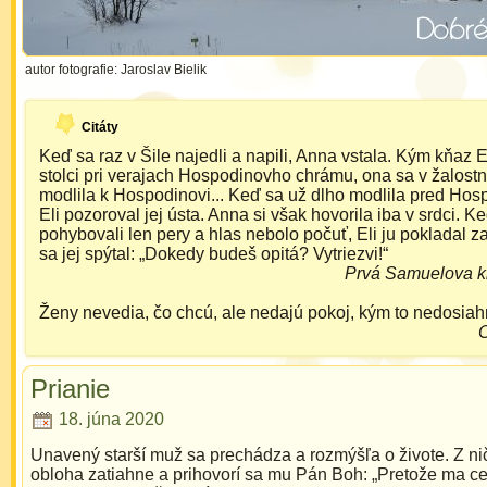
autor fotografie: Jaroslav Bielik
Citáty
Keď sa raz v Šile najedli a napili, Anna vstala. Kým kňaz E
stolci pri verajach Hospodinovho chrámu, ona sa v žalost
modlila k Hospodinovi... Keď sa už dlho modlila pred Ho
Eli pozoroval jej ústa. Anna si však hovorila iba v srdci. K
pohybovali len pery a hlas nebolo počuť, Eli ju pokladal za 
sa jej spýtal: „Dokedy budeš opitá? Vytriezvi!“
Prvá Samuelova k
Ženy nevedia, čo chcú, ale nedajú pokoj, kým to nedosiah
O
Prianie
18. júna 2020
Unavený starší muž sa prechádza a rozmýšľa o živote. Z ni
obloha zatiahne a prihovorí sa mu Pán Boh: „Pretože ma cel