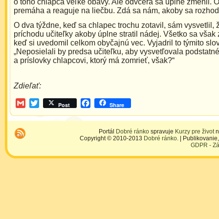
o toho chlapca veľké obavy. Ale odvčera sa úplne zmenil. 
premáha a reaguje na liečbu. Zdá sa nám, akoby sa rozhodo
O dva týždne, keď sa chlapec trochu zotavil, sám vysvetlil, 
príchodu učiteľky akoby úplne stratil nádej. Všetko sa však
keď si uvedomil celkom obyčajnú vec. Vyjadril to týmito slo
„Neposielali by predsa učiteľku, aby vysvetľovala podstat
a príslovky chlapcovi, ktorý má zomrieť, však?“
Zdieľať:
Gmail
Twitter
Facebook
Post
Share
Portál
Dobré ránko
spravuje
Kurzy pre život
n
Copyright © 2010-2013
Dobré ránko
. | Publikovani
GDPR - Zá