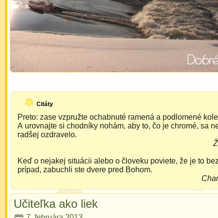
Citáty
Preto: zase vzpružte ochabnuté ramená a podlomené kole
A urovnajte si chodníky nohám, aby to, čo je chromé, sa ne
radšej ozdravelo.
Ž
Keď o nejakej situácii alebo o človeku poviete, že je to b
prípad, zabuchli ste dvere pred Bohom.
Char
Učiteľka ako liek
7. februára 2013