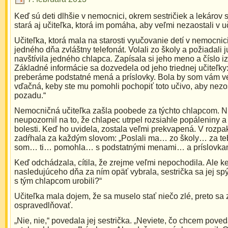
Keď sú deti dlhšie v nemocnici, okrem sestričiek a lekárov 
stará aj učiteľka, ktorá im pomáha, aby veľmi nezaostali v u
Učiteľka, ktorá mala na starosti vyučovanie detí v nemocnici
jedného dňa zvláštny telefonát. Volali zo školy a požiadali j
navštívila jedného chlapca. Zapísala si jeho meno a číslo iz
Základné informácie sa dozvedela od jeho triednej učiteľky:
preberáme podstatné mená a príslovky. Bola by som vám v
vďačná, keby ste mu pomohli pochopiť toto učivo, aby nezost
pozadu.“
Nemocničná učiteľka zašla poobede za týchto chlapcom. Ni
neupozornil na to, že chlapec utrpel rozsiahle popáleniny 
bolesti. Keď ho uvidela, zostala veľmi prekvapená. V rozp
zadŕhala za každým slovom: „Poslali ma… zo školy… za t
som… ti… pomohla… s podstatnými menami… a príslovkam
Keď odchádzala, cítila, že zrejme veľmi nepochodila. Ale k
nasledujúceho dňa za ním opäť vybrala, sestrička sa jej spý
s tým chlapcom urobili?“
Učiteľka mala dojem, že sa muselo stať niečo zlé, preto sa
ospravedlňovať.
„Nie, nie,“ povedala jej sestrička. „Neviete, čo chcem pove