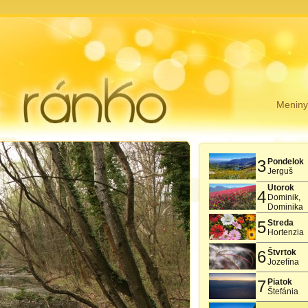
Menin
3
Pondelok
Jerguš
Utorok
4
Dominik,
Dominika
5
Streda
Hortenzia
6
Štvrtok
Jozefína
7
Piatok
Štefánia