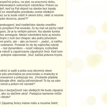
ezpečnú prácu, na plat, na pracovnú dobu,
 ktovieakých usilovných robotníkov. Potom sa
eň, keď sa Pat objavil na stavbe bez lopaty
 Cez obedňajšiu prestávku zvolal všetkých
az sa tu bude robiť! A okrem toho, nikto si nesmie
pán dozorca, jasné?!“
prekvapení, keď riaditeľstvo stavby onedlho
o povýšení Pat nevedel, čo by mal od pýchy robiť.
ajavo, že je tu veľkým pánom. Na stavbe tunela
útov zemegule. Medzi robotníkmi bolo aj mnoho
edným z nich bol chlapec ako jedľa pôvodom
 prečo, ale – ako sa hovorí – „sadol „ si naňho.
 vzdelanie. Posielal ho do tej najhoršej roboty
 – bol dynamitero – nosič nábojov, rozbušiek
ie náloží a zapaľovanie zápalných šnúr. Keď som
, pokojne odpovedal: „Nuž, každá potvora hryzie,
tníci si sadli a jedia svoj skromný obed.
o páv prechádza po pracovisku a znalecky si
oravanovi a prikazuje mu: „Poobede pôjdete
edávajte dlhé, stačia päťminútové! To by sa vám
minút a pritom nič nerobiť!“
dsa o bezpečnosť nás všetkých! Ak bude zápalná
ôr, ako sa stačíme ukryť. Padajúce kamenie môže
 úkrytu!“
eba! Zápalnej šnúry máme málo a musíme šetriť,