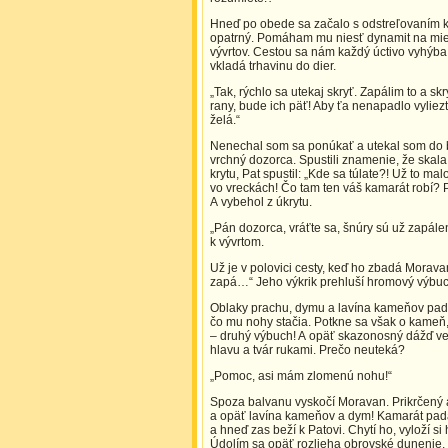
Hneď po obede sa začalo s odstreľovaním 
opatrný. Pomáham mu niesť dynamit na mies
vývrtov. Cestou sa nám každý úctivo vyhýba
vkladá trhavinu do dier.
„Tak, rýchlo sa utekaj skryť. Zapálim to a s
rany, bude ich päť! Aby ťa nenapadlo vyliezť
želá.“
Nenechal som sa ponúkať a utekal som do be
vrchný dozorca. Spustili znamenie, že skal
krytu, Pat spustil: „Kde sa túlate?! Už to ma
vo vreckách! Čo tam ten váš kamarát robí?
A vybehol z úkrytu.
„Pán dozorca, vráťte sa, šnúry sú už zapálen
k vývrtom.
Už je v polovici cesty, keď ho zbadá Moravan
zapá…“ Jeho výkrik prehluší hromový výbuc
Oblaky prachu, dymu a lavína kameňov padá 
čo mu nohy stačia. Potkne sa však o kameň, 
– druhý výbuch! A opäť skazonosný dážď veľ
hlavu a tvár rukami. Prečo neuteká?
„Pomoc, asi mám zlomenú nohu!“
Spoza balvanu vyskočí Moravan. Prikrčený a
a opäť lavína kameňov a dym! Kamarát padá
a hneď zas beží k Patovi. Chytí ho, vyloží s
Údolím sa opäť rozlieha obrovské dunenie. 