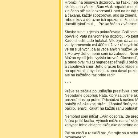
Hromžil na prísnych dozorcov, na ťažkú neb
skrátka, na všetko. Sám však nepatril medzi
z ničoho nič stal dozorcom! Hneď na druhý d
a čakanu, každý spozoroval, ako sa zmenil.
robotníkov a dôrazne ich upozornil, že odter
dovoliť tykať mu! „…Pre každého z vás som 
Stavba tunelu rýchlo pokračovala. Boli sme 
povýšilo Pata na vrchného dozorcu! Po tomt
Kade chodil, tade hulákal. Všetkým dával n
vtedy pracovalo asi 400 mužov z rôznych k
veľmi slušných, ba aj vzdelaných mužov. J
z Moravy. Jeho meno som už zabudol. Neviem
Možno vycítil jeho vyššiu úroveň, šikovnosť,
a prideľoval mu tú najnebezpečnejšiu prácu
a zápalných šnúr! Jeho prácou bolo kladen
ho upozornil, aby si na dozorcu dával pozor
ale na každého raz príde rad!“
* * *
Práve sa začala poludňajšia prestávka. Robo
Nebadane pozorujú Pata, ktorý sa pyšne ak
prezerá postup práce. Prichádza k nášmu M
položiť nálože k tej stráni. Zápalné šnúry n
páčilo, lenivci, čakať na každú ranu pätnásť 
Nemohol som mlčať. „Pán dozorca, ide pre
šnúra príliš krátka, výbuch môže nastať sk
zasypať tohto chlapca skôr, ako dobehne do
Pat sa otočí a rozkričí sa: „Starajte sa o s
rozumiete!?“