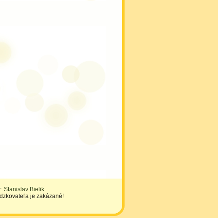
r:
Stanislav Bielik
ádzkovateľa je zakázané!