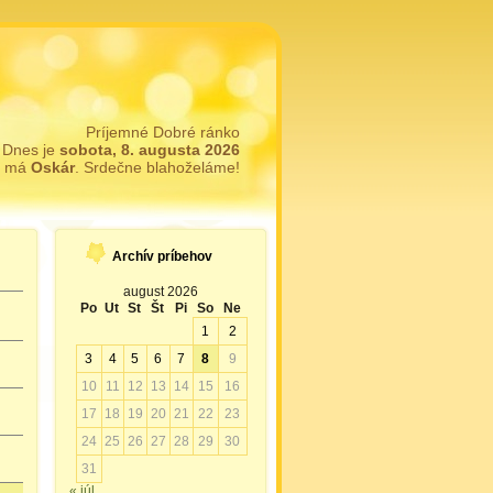
Príjemné Dobré ránko
Dnes je
sobota, 8. augusta 2026
y má
Oskár
. Srdečne blahoželáme!
Archív príbehov
august 2026
Po
Ut
St
Št
Pi
So
Ne
1
2
3
4
5
6
7
8
9
10
11
12
13
14
15
16
17
18
19
20
21
22
23
24
25
26
27
28
29
30
31
« júl