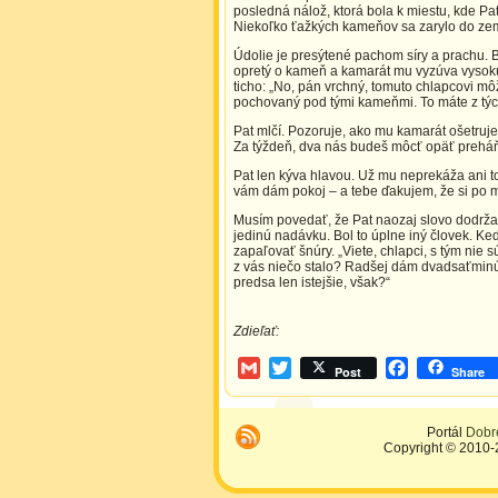
posledná nálož, ktorá bola k miestu, kde Pat
Niekoľko ťažkých kameňov sa zarylo do zeme
Údolie je presýtené pachom síry a prachu.
opretý o kameň a kamarát mu vyzúva vysokú
ticho: „No, pán vrchný, tomuto chlapcovi mô
pochovaný pod tými kameňmi. To máte z tých
Pat mlčí. Pozoruje, ako mu kamarát ošetruje 
Za týždeň, dva nás budeš môcť opäť preháň
Pat len kýva hlavou. Už mu neprekáža ani 
vám dám pokoj – a tebe ďakujem, že si po m
Musím povedať, že Pat naozaj slovo dodrža
jedinú nadávku. Bol to úplne iný človek. Ke
zapaľovať šnúry. „Viete, chlapci, s tým nie
z vás niečo stalo? Radšej dám dvadsaťminút
predsa len istejšie, však?“
Zdieľať:
Gmail
Twitter
Facebook
Post
Share
Portál
Dobr
Copyright © 2010