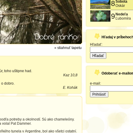
8
Sobota
Oskár
9
Nedeľa
Ľubomíra
Hľadaj v príbehoc
Hľadať:
» stiahnuť tapetu
Hľadať
r, toho uštipne had.
Odoberať e-mailo
Kaz 10,8
e o dobro.
e-mail:
E. Kohák
podľa potreby a okolností. Sú ako chameleóny.
sa volal Pat Dammer.
ého tunela v Argentíne, bol ako všetci ostatní.