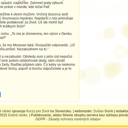
 spadol, najbližšie. Zahrmel piaty výbuch.
 práve v mieste, kde ležal Pat!
 Bežíme k obom mužom. Vrchný dozorca sedí
 šnurovaciu topánku. Najstarší z nás prerušuje
žete poďakovať za život. Už ste mohli byť
 krátkych šnúr!“
nohu. „To nie je zlomenina, len výron v členku.
ať!“
to, že mu Moravan tyká. Rozpačito odpovedá: „Už
ňa prišiel. Nezabudnem na to.“
l a nezabudol. Odvtedy som z jeho úst nepočul
ď sme potom odstreľovali skaly, sám chodil
 sú žarty. Radšej pôjdem sám. Čo keby sa niekomu
ové šnúry, aspoň si trochu odpočiniete a je to
é ránko
spravuje
Kurzy pre život
na Slovensku. | webmaster:
Dušan Bielik
| redakto
-2015
Dobré ránko
. | Publikovanie, alebo šírenie obsahu servera bez súhlasu prev
GDPR - Zásady ochrany osobných údajov