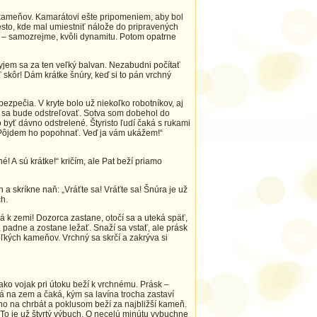
kameňov. Kamarátovi ešte pripomeniem, aby bol
to, kde mal umiestniť nálože do pripravených
 – samozrejme, kvôli dynamitu. Potom opatrne
kryjem sa za ten veľký balvan. Nezabudni počítať
 skôr! Dám krátke šnúry, keď si to pán vrchný
zpečia. V kryte bolo už niekoľko robotníkov, aj
a sa bude odstreľovať. Sotva som dobehol do
lo byť dávno odstrelené. Štyristo ľudí čaká s rukami
 Pôjdem ho popohnať. Veď ja vám ukážem!“
é! A sú krátke!“ kričím, ale Pat beží priamo
 a skríkne naň: „Vráťte sa! Vráťte sa! Šnúra je už
h.
k zemi! Dozorca zastane, otočí sa a uteká späť,
padne a zostane ležať. Snaží sa vstať, ale prásk
kých kameňov. Vrchný sa skrčí a zakrýva si
ko vojak pri útoku beží k vrchnému. Prásk –
 na zem a čaká, kým sa lavína trocha zastaví
i ho na chrbát a poklusom beží za najbližší kameň.
To je už štvrtý výbuch. O necelú minútu vybuchne