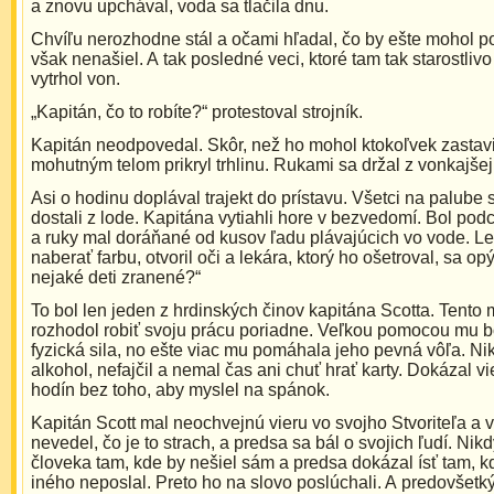
a znovu upchával, voda sa tlačila dnu.
Chvíľu nerozhodne stál a očami hľadal, čo by ešte mohol po
však nenašiel. A tak posledné veci, ktoré tam tak starostlivo
vytrhol von.
„Kapitán, čo to robíte?“ protestoval strojník.
Kapitán neodpovedal. Skôr, než ho mohol ktokoľvek zastavi
mohutným telom prikryl trhlinu. Rukami sa držal z vonkajšej 
Asi o hodinu doplával trajekt do prístavu. Všetci na palube
dostali z lode. Kapitána vytiahli hore v bezvedomí. Bol po
a ruky mal doráňané od kusov ľadu plávajúcich vo vode. Le
naberať farbu, otvoril oči a lekára, ktorý ho ošetroval, sa opýt
nejaké deti zranené?“
To bol len jeden z hrdinských činov kapitána Scotta. Tento
rozhodol robiť svoju prácu poriadne. Veľkou pomocou mu b
fyzická sila, no ešte viac mu pomáhala jeho pevná vôľa. Ni
alkohol, nefajčil a nemal čas ani chuť hrať karty. Dokázal vi
hodín bez toho, aby myslel na spánok.
Kapitán Scott mal neochvejnú vieru vo svojho Stvoriteľa a
nevedel, čo je to strach, a predsa sa bál o svojich ľudí. Nik
človeka tam, kde by nešiel sám a predsa dokázal ísť tam, k
iného neposlal. Preto ho na slovo poslúchali. A predovšetk