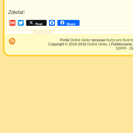
Zdieľať:
Gmail
Twitter
Facebook
Post
Share
Portál
Dobré ránko
spravuje
Kurzy pre život
n
Copyright © 2010-2016
Dobré ránko
. | Publikovani
GDPR - Zá