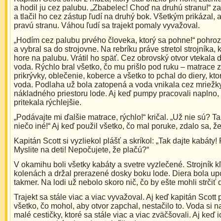
a hodil ju cez palubu. „Zbabelec! Choď na druhú stranu!“ za
a tlačil ho cez zástup ľudí na druhý bok. Všetkým prikázal, a
pravú stranu. Váhou ľudí sa trajekt pomaly vyvažoval.
„Hodím cez palubu prvého človeka, ktorý sa pohne!“ pohrozi
a vybral sa do strojovne. Na rebríku práve stretol strojníka, 
hore na palubu. Vrátil ho späť. Cez obrovský otvor vtekala 
voda. Rýchlo bral všetko, čo mu prišlo pod ruku – matrace z 
prikrývky, oblečenie, koberce a všetko to pchal do diery, kto
voda. Podlaha už bola zatopená a voda vnikala cez mriežk
nákladného priestoru lode. Aj keď pumpy pracovali naplno,
pritekala rýchlejšie.
„Podávajte mi ďalšie matrace, rýchlo!“ kričal. „Už nie sú? Ta
niečo iné!“ Aj keď použil všetko, čo mal poruke, zdalo sa, že
Kapitán Scott si vyzliekol plášť a skríkol: „Tak dajte kabáty!
Myslite na deti! Nepočujete, že plačú?“
V okamihu boli všetky kabáty a svetre vyzlečené. Strojník k
kolenách a držal prerazené dosky boku lode. Diera bola up
takmer. Na lodi už nebolo skoro nič, čo by ešte mohli strčiť d
Trajekt sa stále viac a viac vyvažoval. Aj keď kapitán Scott 
všetko, čo mohol, aby otvor zapchal, nestačilo to. Voda si 
malé cestičky, ktoré sa stále viac a viac zväčšovali. Aj keď 