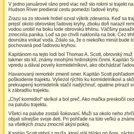
V jedno januárové ráno pred viac než sto rokmi si trajekt na
Hudson River predieral cestu pomedzi ľadové kryhy.
Zrazu sa zo stoviek hrdiel ozval výkrik zdesenia. Keď sa tra
prejsť okolo obrovskej ľadovej kryhy, zboku doň narazil re
vodou urobil na boku lode obrovskú trhlinu. Väčšiny pasaži
zmocnila panika. Loď sa po chvíli naklonila na bok. Cez trh
dovnútra vnikať voda. Zdalo sa, že o niekoľko minút bude l
pochovaná pod ľadovou kryhou.
Kapitánom na tejto lodi bol Thomas A. Scott, obrovský muž 
takmer sto kíl, známy mnohými hrdinskými činmi. Kapitán Sc
vpredu a dával povely kormidelníkovi, ako obchádzať ľadov
Havarovaný remorkér zmenil smer. Kapitán Scott pohľadom
poškodenie trajektu. Vyliezol rýchlo ku kormidelníkovi a skô
prekvapený kormidelník stačil nadýchnuť, opatrne prirazil s
k zábradliu trajektu.
„Chyť kormidlo!“ skríkol a bol preč. Ako mačka preskočil ce
na palubu trajektu.
Všetci na palube zostali šokovaní. Muži sa okolo neho zhrči
objali silnejšie svoje deti. Pri pohľade na túto veľkú a zná
sa všetkých zrazu zmocnil akýsi pokoj.
Kapitán Scott strhol z muža, ktorý stál blízko pri ňom, zách