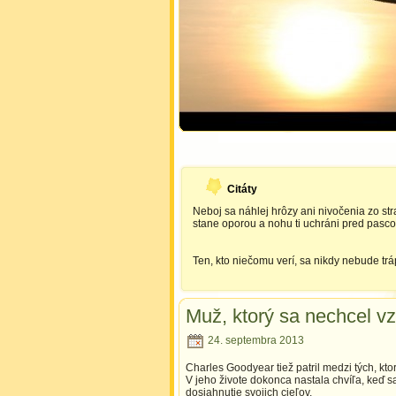
Citáty
Neboj sa náhlej hrôzy ani nivočenia zo str
stane oporou a nohu ti uchráni pred pasco
Ten, kto niečomu verí, sa nikdy nebude trápi
Muž, ktorý sa nechcel v
24. septembra 2013
Charles Goodyear tiež patril medzi tých, ktorí 
V jeho živote dokonca nastala chvíľa, keď s
dosiahnutie svojich cieľov.