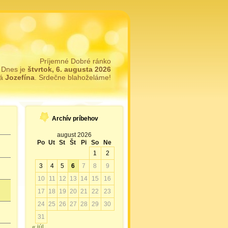
Príjemné Dobré ránko
Dnes je
štvrtok, 6. augusta 2026
má
Jozefína
. Srdečne blahoželáme!
Archív príbehov
august 2026
Po
Ut
St
Št
Pi
So
Ne
1
2
3
4
5
6
7
8
9
10
11
12
13
14
15
16
17
18
19
20
21
22
23
24
25
26
27
28
29
30
31
« júl