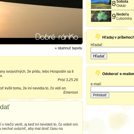
8
Sobota
Oskár
9
Nedeľa
Ľubomíra
Hľadaj v príbehoc
Hľadať:
» stiahnuť tapetu
Hľadať
any svojvoľných, že prídu, lebo Hospodin sa ti
Odoberať e-mailo
u.
Prísl 3,25.26
e-mail:
ť kvôli tomu, že iní nevidia to, čo vidí on.
Emerson
zdať
v niečo verili, aj keď iní nevideli to, čo videli oni.
a nechal uväzniť, aby mal dosť času na