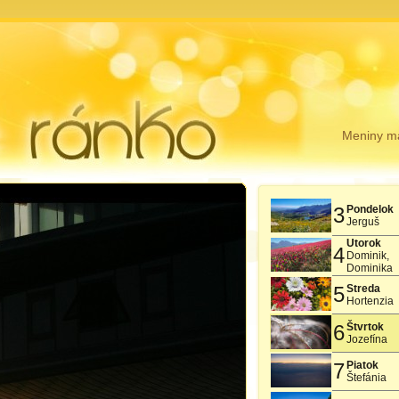
Meniny 
3
Pondelok
Jerguš
Utorok
4
Dominik,
Dominika
5
Streda
Hortenzia
6
Štvrtok
Jozefína
7
Piatok
Štefánia