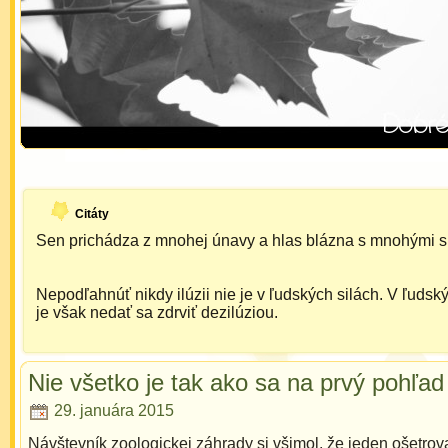
Citáty
Sen prichádza z mnohej únavy a hlas blázna s mnohými s
Nepodľahnúť nikdy ilúzii nie je v ľudských silách. V ľudsk
je však nedať sa zdrviť dezilúziou.
Nie všetko je tak ako sa na prvý pohľad
29. januára 2015
Návštevník zoologickej záhrady si všimol, že jeden ošetrova