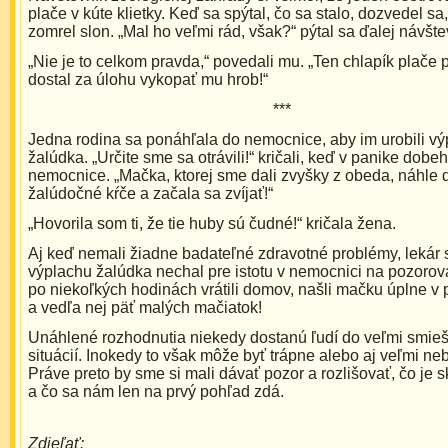
plače v kúte klietky. Keď sa spýtal, čo sa stalo, dozvedel sa,
zomrel slon. „Mal ho veľmi rád, však?“ pýtal sa ďalej návšte
„Nie je to celkom pravda,“ povedali mu. „Ten chlapík plače p
dostal za úlohu vykopať mu hrob!“
***
Jedna rodina sa ponáhľala do nemocnice, aby im urobili vý
žalúdka. „Určite sme sa otrávili!“ kričali, keď v panike dobeh
nemocnice. „Mačka, ktorej sme dali zvyšky z obeda, náhle 
žalúdočné kŕče a začala sa zvíjať!“
„Hovorila som ti, že tie huby sú čudné!“ kričala žena.
Aj keď nemali žiadne badateľné zdravotné problémy, lekár s
výplachu žalúdka nechal pre istotu v nemocnici na pozorov
po niekoľkých hodinách vrátili domov, našli mačku úplne v 
a vedľa nej päť malých mačiatok!
Unáhlené rozhodnutia niekedy dostanú ľudí do veľmi smie
situácií. Inokedy to však môže byť trápne alebo aj veľmi n
Práve preto by sme si mali dávať pozor a rozlišovať, čo je 
a čo sa nám len na prvý pohľad zdá.
Zdieľať: