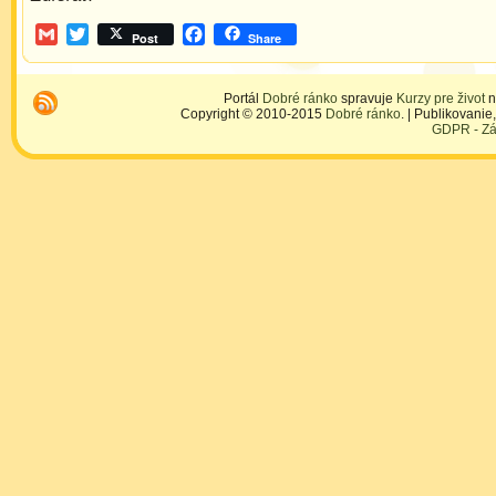
Gmail
Twitter
Facebook
Post
Share
Portál
Dobré ránko
spravuje
Kurzy pre život
n
Copyright © 2010-2015
Dobré ránko
. | Publikovani
GDPR - Zá